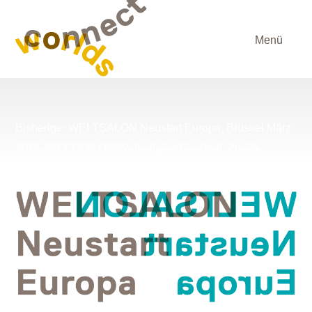
Menü
Bisherige: WELTSALON Neustart Europa, Brüssel März
2015, WELTSALON Weltreligion Fussball, Zürich,
November 2013